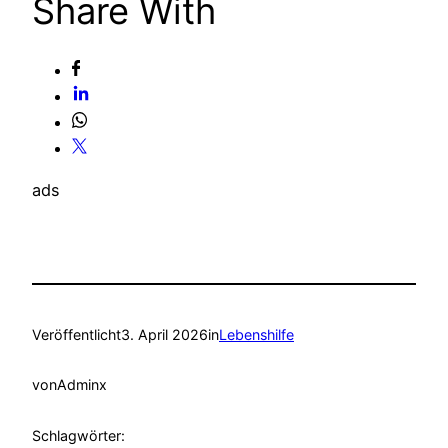
Share With
ads
Veröffentlicht
3. April 2026
in
Lebenshilfe
von
Adminx
Schlagwörter: